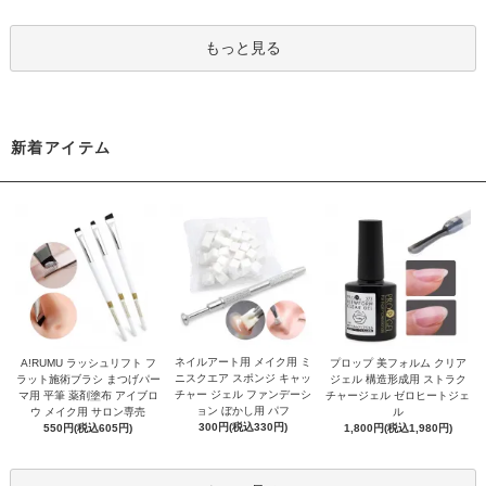
もっと見る
新着アイテム
ネイルアート用 メイク用 ミ
A!RUMU ラッシュリフト フ
プロップ 美フォルム クリア
ニスクエア スポンジ キャッ
ラット施術ブラシ まつげパー
ジェル 構造形成用 ストラク
チャー ジェル ファンデーシ
マ用 平筆 薬剤塗布 アイブロ
チャージェル ゼロヒートジェ
ョン ぼかし用 パフ
ウ メイク用 サロン専売
ル
300円(税込330円)
550円(税込605円)
1,800円(税込1,980円)