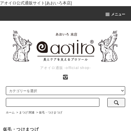
アオイロ公式通販サイト[あおいろ本店]
メニュー
アオイロ通販 -official shop-
ホーム
>
まつげ 関連
>
仮毛・つけまつげ
仮毛・つけまつげ