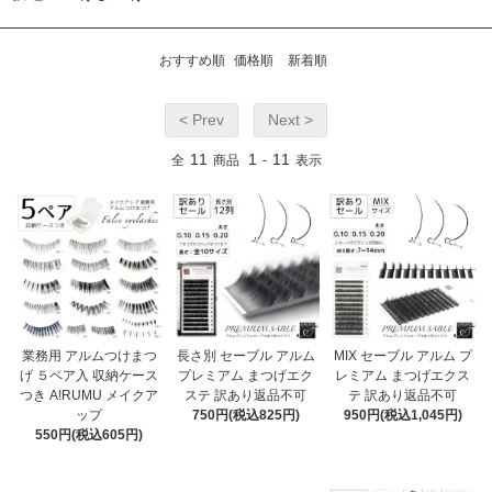
おすすめ順
価格順
新着順
< Prev
Next >
11
1
11
全
商品
-
表示
業務用 アルムつけまつ
長さ別 セーブル アルム
MIX セーブル アルム プ
げ ５ペア入 収納ケース
プレミアム まつげエク
レミアム まつげエクス
つき A!RUMU メイクア
ステ 訳あり返品不可
テ 訳あり返品不可
ップ
750円(税込825円)
950円(税込1,045円)
550円(税込605円)