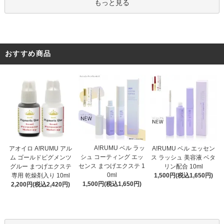
もっと見る
おすすめ商品
A!RUMU ベル ラッ
アオイロ A!RUMU アル
A!RUMU ベル エッセン
シュ コーティング エッ
ム ゴールドピグメンツ
ス ラッシュ 美容液 ベタ
センス まつげエクステ 1
グルー まつげエクステ
リン配合 10ml
0ml
専用 乾燥剤入り 10ml
1,500円(税込1,650円)
1,500円(税込1,650円)
2,200円(税込2,420円)