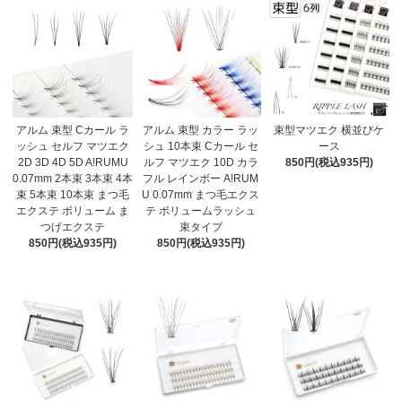
アルム 束型 Cカール ラ
アルム 束型 カラー ラッ
束型マツエク 横並びケ
ッシュ セルフ マツエク
シュ 10本束 Cカール セ
ース
2D 3D 4D 5D A!RUMU
ルフ マツエク 10D カラ
850円(税込935円)
0.07mm 2本束 3本束 4本
フル レインボー A!RUM
束 5本束 10本束 まつ毛
U 0.07mm まつ毛エクス
エクステ ボリューム ま
テ ボリュームラッシュ
つげエクステ
束タイプ
850円(税込935円)
850円(税込935円)