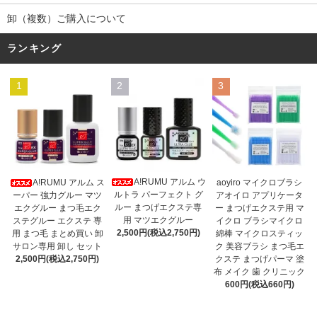
卸（複数）ご購入について
ランキング
1
2
3
A!RUMU アルム ウ
A!RUMU アルム ス
aoyiro マイクロブラシ
ルトラ パーフェクト グ
ーパー 強力グルー マツ
アオイロ アプリケータ
ルー まつげエクステ専
エクグルー まつ毛エク
ー まつげエクステ用 マ
用 マツエクグルー
ステグルー エクステ 専
イクロ ブラシマイクロ
2,500円(税込2,750円)
用 まつ毛 まとめ買い 卸
綿棒 マイクロスティッ
サロン専用 卸し セット
ク 美容ブラシ まつ毛エ
2,500円(税込2,750円)
クステ まつげパーマ 塗
布 メイク 歯 クリニック
600円(税込660円)