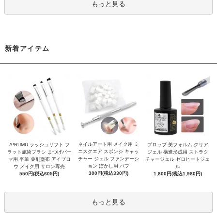
もっと見る
新着アイテム
ネイルアート用 メイク用 ミ
A!RUMU ラッシュリフト フ
プロップ 美フォルム クリア
ニスクエア スポンジ キャッ
ラット施術ブラシ まつげパー
ジェル 構造形成用 ストラク
チャー ジェル ファンデーシ
マ用 平筆 薬剤塗布 アイブロ
チャージェル ゼロヒートジェ
ョン ぼかし用 パフ
ウ メイク用 サロン専売
ル
300円(税込330円)
550円(税込605円)
1,800円(税込1,980円)
もっと見る