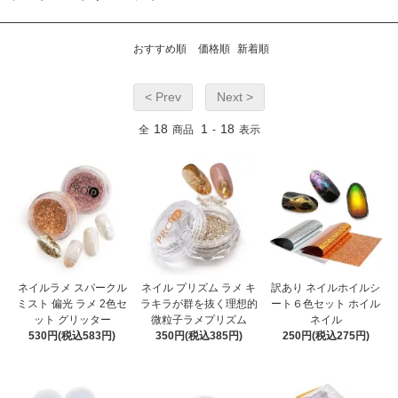
おすすめ順
価格順
新着順
< Prev
Next >
18
1
18
全
商品
-
表示
ネイルラメ スパークル
ネイル プリズム ラメ キ
訳あり ネイルホイルシ
ミスト 偏光 ラメ 2色セ
ラキラが群を抜く理想的
ート６色セット ホイル
ット グリッター
微粒子ラメプリズム
ネイル
530円(税込583円)
350円(税込385円)
250円(税込275円)