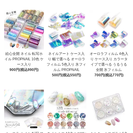
絵心全開 ネイル 転写ホ
ネイルアート ケース入
オーロラフィルム 4色入
イル PROPNAIL 10色 ケ
り 幅で選べる オーロラ
り ケース入り カラータ
ース入り
フィルム 5色入り 氷フィ
イプで選べる うるうる
900円(税込990円)
ルム PROPNAIL
全開 氷フィルム
500円(税込550円)
700円(税込770円)