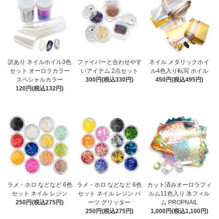
訳あり ネイルホイル3色
ファイバーと合わせやす
ネイル メタリックホイ
セット オーロラカラー
いアイテム 2点セット
ル4色入り転写 ホイル
スペシャルカラー
300円(税込330円)
450円(税込495円)
120円(税込132円)
ラメ・ホロ などなど 6色
ラメ・ホロ などなど 6色
カット済みオーロラフィ
セット ネイル レジン
セット ネイル レジン パ
ルム11色入り 氷フィル
250円(税込275円)
ーツ グリッター
ム PROPNAIL
250円(税込275円)
1,000円(税込1,100円)