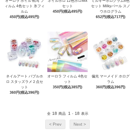
オーロラ ホイル 転写 フ
ネイルホロ 12色ホロMix
ミルキーホログラム6色
ィルム 4色セット 氷フィ
セット
セット Milkyパール スノ
ルム
450円(税込495円)
ウホログラム
450円(税込495円)
652円(税込717円)
ネイルアート バブルホ
オーロラ フィルム 4色セ
偏光 マーメイド ホログ
ロ スタッズラメ２点セ
ット
ラム
ット
350円(税込385円)
360円(税込396円)
360円(税込396円)
18
1
18
全
商品
-
表示
< Prev
Next >