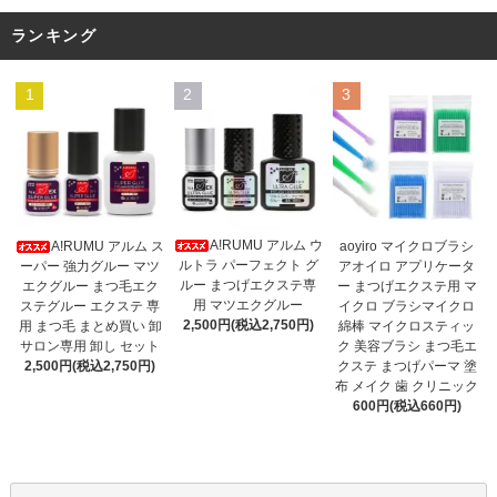
ランキング
1
2
3
A!RUMU アルム ウ
A!RUMU アルム ス
aoyiro マイクロブラシ
ルトラ パーフェクト グ
ーパー 強力グルー マツ
アオイロ アプリケータ
ルー まつげエクステ専
エクグルー まつ毛エク
ー まつげエクステ用 マ
用 マツエクグルー
ステグルー エクステ 専
イクロ ブラシマイクロ
2,500円(税込2,750円)
用 まつ毛 まとめ買い 卸
綿棒 マイクロスティッ
サロン専用 卸し セット
ク 美容ブラシ まつ毛エ
2,500円(税込2,750円)
クステ まつげパーマ 塗
布 メイク 歯 クリニック
600円(税込660円)