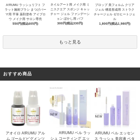
ネイルアート用 メイク用 ミ
A!RUMU ラッシュリフト フ
プロップ 美フォルム クリア
ニスクエア スポンジ キャッ
ラット施術ブラシ まつげパー
ジェル 構造形成用 ストラク
チャー ジェル ファンデーシ
マ用 平筆 薬剤塗布 アイブロ
チャージェル ゼロヒートジェ
ョン ぼかし用 パフ
ウ メイク用 サロン専売
ル
300円(税込330円)
550円(税込605円)
1,800円(税込1,980円)
もっと見る
おすすめ商品
A!RUMU ベル ラッ
アオイロ A!RUMU アル
A!RUMU ベル エッセン
シュ コーティング エッ
ム ゴールドピグメンツ
ス ラッシュ 美容液 ベタ