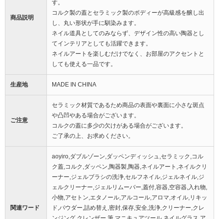
す。
コルク製の蓋とセラミック製のボディーが高級感を醸し出
商品説明
し、丸い形状が手に馴染みます。
ネイル道具としてのみならず、デザイン性の高い陶器とし
てインテリアとしても活躍できます。
ネイルアートを楽しむだけでなく、お部屋のアクセントと
しても使える一品です。
生産地
MADE IN CHINA
セラミック材質であるため商品の表面や裏面に小さな斑点
や凸凹やある場合がございます。
ご注意
コルクの蓋に多少の欠けがある場合がございます。
ご了承の上、お求めください。
aoyiro,ダブルゾーン,ダッペンディッシュ,セラミック,コル
ク蓋,コルク,ダッペン,陶器製,陶器,ネイルアート,ネイルクリ
ーナー,ジェルブラシの洗浄,セルフネイル,ジェルネイル,ジ
ェルクリーナー,ジェルリムーバー,蓋付,容器,空容器,入れ物,
小物,アセトン,エタノール,アルコール,アロマ,オイル,リキッ
関連ワード
ド,パウダー,詰め替え,密封,保存,安全,洗浄,クリーナー,クレ
ンジング,クレンザー,筆,マニキュアツール,ネイルグラス,ア