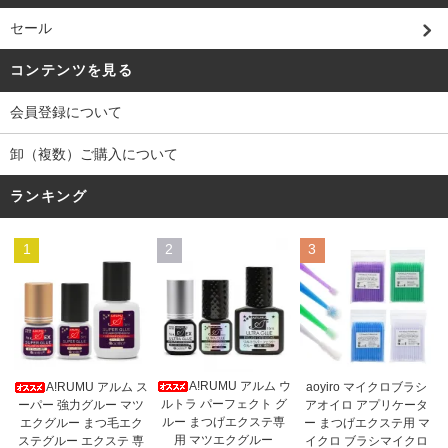
セール
コンテンツを見る
会員登録について
卸（複数）ご購入について
ランキング
1
2
3
A!RUMU アルム ウ
A!RUMU アルム ス
aoyiro マイクロブラシ
ルトラ パーフェクト グ
ーパー 強力グルー マツ
アオイロ アプリケータ
ルー まつげエクステ専
エクグルー まつ毛エク
ー まつげエクステ用 マ
用 マツエクグルー
ステグルー エクステ 専
イクロ ブラシマイクロ