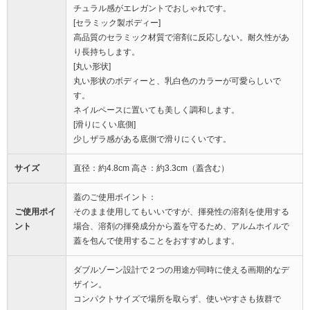
チュラル感がエレガントでおしゃれです。
[セラミック製ボディー]
高品質のセラミック材質で溶剤に反応しない。耐久性があ
り長持ちします。
[丸い形状]
丸い形状のボディーと、乳白色のカラーが可愛らしいで
す。
ネイルペースに置いても美しく調和します。
[滑りにくい底側]
少しザラ感がある底側で滑りにくいです。
サイズ
直径：約4.8cm 高さ：約3.3cm（蓋含む）
蓋のご使用ポイント：
ご使用ポイ
そのまま使用してもいいですが、揮発性の溶剤を使用する
ント
場合、溶剤の揮発成分から蓋を守るため、アルムホイルで
蓋を包んで使用することをおすすめします。
ダブルゾーン設計で２つの用途が同時に使える画期的なデ
ザイン。
コンパクトサイズで場所を取らず、使いやすさも抜群で