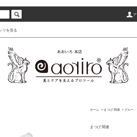
ア
ンツを見る
ホーム
>
まつげ 関連
>
グルー・
まつげ 関連