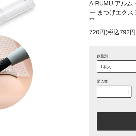
A!RUMU アル
ー まつげエクス
372
720円(税込792円
数量別
購入数