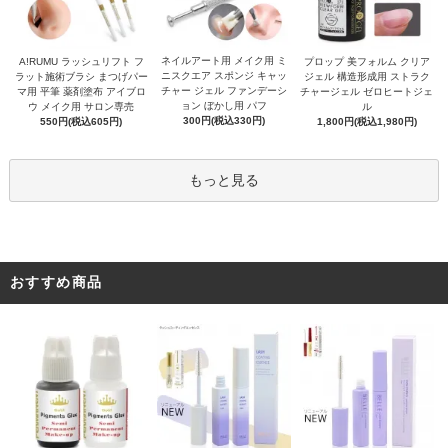
ネイルアート用 メイク用 ミ
A!RUMU ラッシュリフト フ
プロップ 美フォルム クリア
ニスクエア スポンジ キャッ
ラット施術ブラシ まつげパー
ジェル 構造形成用 ストラク
チャー ジェル ファンデーシ
マ用 平筆 薬剤塗布 アイブロ
チャージェル ゼロヒートジェ
ョン ぼかし用 パフ
ウ メイク用 サロン専売
ル
300円(税込330円)
550円(税込605円)
1,800円(税込1,980円)
もっと見る
おすすめ商品