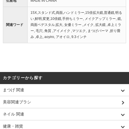
生産地
MADE IN CHINA
15X,スタンド式,両面,ハンドミラー,15倍拡大鏡,普通鏡,明る
い,鮮明,変更,10倍鏡,手持ちミラー, メイクアップミラー, 鏡,
関連ワード
両面ペデスタル,拡大, 女優ミラー ,メイク, 拡大鏡 ,卓上ミラ
ー, 毛穴, 角質 ,アイメイク ,マツエク, まつげパーマ ,折り畳
み ,卓上, aoyiro, アオイロ, 9.3インチ
カテゴリーから探す
まつげ 関連
美容関連ブラシ
ネイル 関連
健康・雑貨