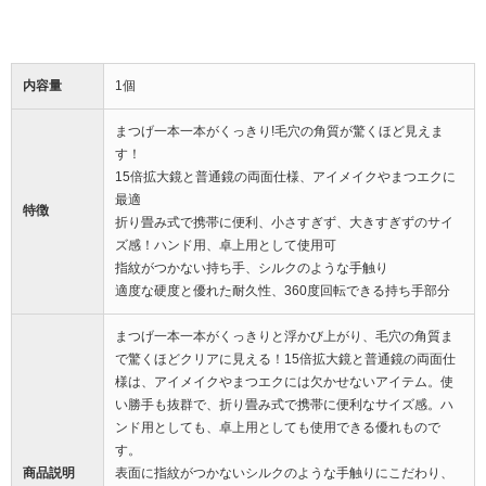
内容量
1個
まつげ一本一本がくっきり!毛穴の角質が驚くほど見えま
す！
15倍拡大鏡と普通鏡の両面仕様、アイメイクやまつエクに
最適
特徴
折り畳み式で携帯に便利、小さすぎず、大きすぎずのサイ
ズ感！ハンド用、卓上用として使用可
指紋がつかない持ち手、シルクのような手触り
適度な硬度と優れた耐久性、360度回転できる持ち手部分
まつげ一本一本がくっきりと浮かび上がり、毛穴の角質ま
で驚くほどクリアに見える！15倍拡大鏡と普通鏡の両面仕
様は、アイメイクやまつエクには欠かせないアイテム。使
い勝手も抜群で、折り畳み式で携帯に便利なサイズ感。ハ
ンド用としても、卓上用としても使用できる優れもので
す。
商品説明
表面に指紋がつかないシルクのような手触りにこだわり、