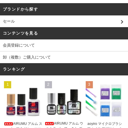
ブランドから探す
セール
コンテンツを見る
会員登録について
卸（複数）ご購入について
ランキング
1
2
3
A!RUMU アルム ウ
A!RUMU アルム ス
aoyiro マイクロブラシ