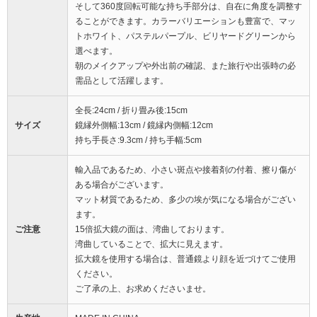
そして360度回転可能な持ち手部分は、自在に角度を調整す
ることができます。カラーバリエーションも豊富で、マッ
トホワイト、パステルパープル、ビリヤードグリーンから
選べます。
朝のメイクアップや外出前の確認、また旅行や出張時の必
需品として活躍します。
全長:24cm / 折り畳み後:15cm
サイズ
鏡縁外側幅:13cm / 鏡縁内側幅:12cm
持ち手長さ:9.3cm / 持ち手幅:5cm
輸入品であるため、小さい斑点や接着剤の付着、擦り傷が
ある場合がございます。
マット材質であるため、多少の埃が気になる場合がござい
ます。
ご注意
15倍拡大鏡の面は、湾曲しております。
湾曲していることで、拡大に見えます。
拡大鏡を使用する場合は、普通鏡より顔を近づけてご使用
ください。
ご了承の上、お求めくださいませ。