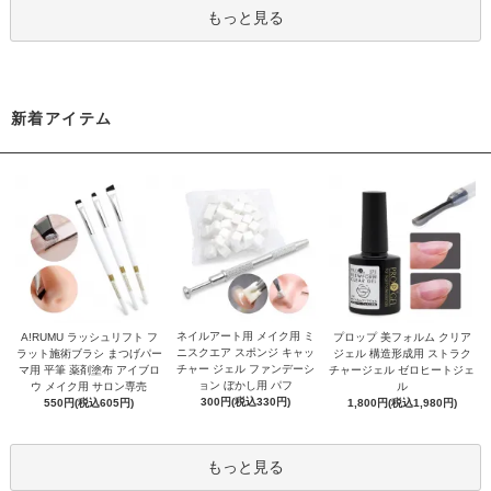
もっと見る
新着アイテム
ネイルアート用 メイク用 ミ
A!RUMU ラッシュリフト フ
プロップ 美フォルム クリア
ニスクエア スポンジ キャッ
ラット施術ブラシ まつげパー
ジェル 構造形成用 ストラク
チャー ジェル ファンデーシ
マ用 平筆 薬剤塗布 アイブロ
チャージェル ゼロヒートジェ
ョン ぼかし用 パフ
ウ メイク用 サロン専売
ル
300円(税込330円)
550円(税込605円)
1,800円(税込1,980円)
もっと見る