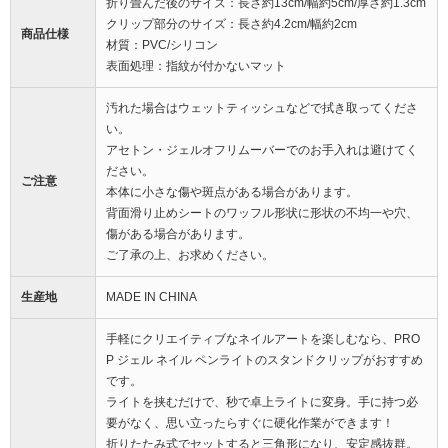
折り畳んだ後のサイズ：長さ約13cm/幅約5cm/厚さ約1.3cm
クリップ部分のサイズ：長さ約4.2cm/幅約2cm
商品仕様
材質：PVC/シリコン
表面処理：指紋が付かないマット
汚れた場合はウェットティッシュなどで拭き取ってくださ
い。
アセトン・ジェルオフリムーバーでのお手入れは避けてく
ださい。
ご注意
本体に小さな傷や斑点がある場合があります。
背面滑り止めシートのワッフル形状に形状の不均一や穴、
傷がある場合があります。
ご了承の上、お求めください。
生産地
MADE IN CHINA
手軽にクリエイティブなネイルアートを楽しむなら、PRO
P ジェル ネイル ペンライトのスタンドクリップがおすすめ
です。
ライトを挟むだけで、秒で卓上ライトに変身。手に持つ必
要がなく、思い立ったらすぐに硬化作業ができます！
折りたたみ式でセットすると三角形になり、安定感抜群。