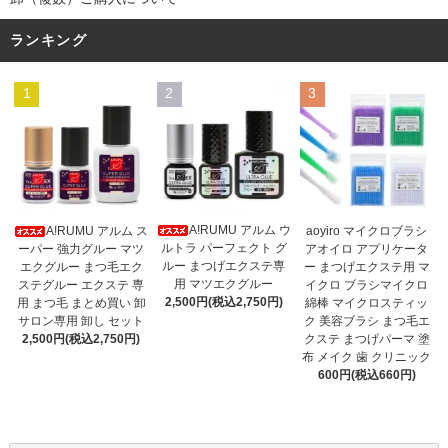
ランキング
1
2
3
A!RUMU アルム ウ
A!RUMU アルム ス
aoyiro マイクロブラシ
ルトラ パーフェクト グ
ーパー 強力グルー マツ
アオイロ アプリケータ
ルー まつげエクステ専
エクグルー まつ毛エク
ー まつげエクステ用 マ
用 マツエクグルー
ステグルー エクステ 専
イクロ ブラシマイクロ
2,500円(税込2,750円)
用 まつ毛 まとめ買い 卸
綿棒 マイクロスティッ
サロン専用 卸し セット
ク 美容ブラシ まつ毛エ
2,500円(税込2,750円)
クステ まつげパーマ 塗
布 メイク 歯 クリニック
600円(税込660円)