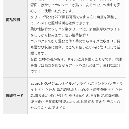
背面には滑り止めのシートが貼ってあるので、作業中も安
心してご使用いただけます。
クリップ部分は270°回転可能で自由自在に角度を調整し
商品説明
て、ベストな照射場所を確保できます。
柔軟性抜群のシリコン製クリップは、多種類形状のライト
をしっかり挟みます。使い勝手抜群！
コンパクトで折り畳むと薄く手のひらサイズに収まり、持
ち運びや収納に便利。どこでも使いたい時に取り出して活
躍します。
台面に3本の溝があり、ネイル道具を置くことができ、携帯
を置けば画面を見ながらアートを楽しめます。便利な設計
です！
aoyiro,PROP,ジェルネイル,ペンライト,スタンド,ハンディラ
イト,折りたたみ,高さ調整,滑り止め,高さ調整,伸縮,折りたた
関連ワード
み,滑り止め,挟むだけ,台,滑り止め付き,角度固定,調節可能,
楽々硬化,角度調整可能,stand,卓上,縦置き,置き台,デスク台,
セルフネイル,アオイロ