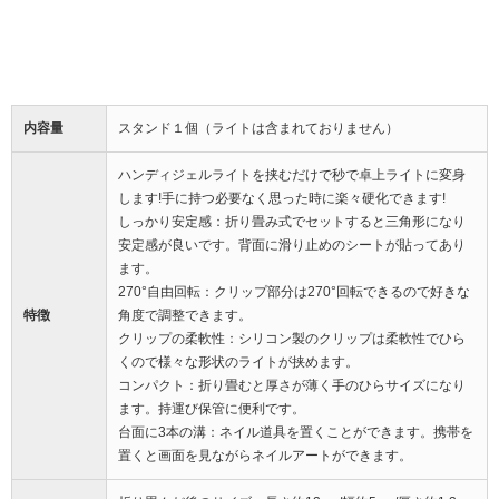
内容量
スタンド１個（ライトは含まれておりません）
ハンディジェルライトを挟むだけで秒で卓上ライトに変身
します!手に持つ必要なく思った時に楽々硬化できます!
しっかり安定感：折り畳み式でセットすると三角形になり
安定感が良いです。背面に滑り止めのシートが貼ってあり
ます。
270°自由回転：クリップ部分は270°回転できるので好きな
特徴
角度で調整できます。
クリップの柔軟性：シリコン製のクリップは柔軟性でひら
くので様々な形状のライトが挟めます。
コンパクト：折り畳むと厚さが薄く手のひらサイズになり
ます。持運び保管に便利です。
台面に3本の溝：ネイル道具を置くことができます。携帯を
置くと画面を見ながらネイルアートができます。