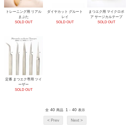
トレーニング用 リアル
ダイヤカット グルート
まつエク用 マイクロポ
まぶた
レイ
ア サージカルテープ
SOLD OUT
SOLD OUT
SOLD OUT
定番 まつエク専用 ツイ
ーザー
SOLD OUT
40
1
40
全
商品
-
表示
< Prev
Next >