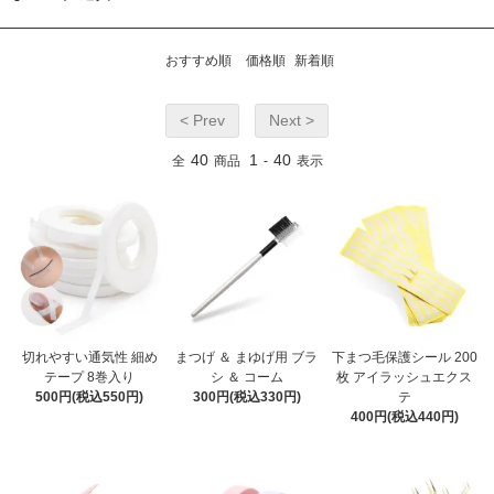
おすすめ順
価格順
新着順
< Prev
Next >
40
1
40
全
商品
-
表示
切れやすい通気性 細め
まつげ ＆ まゆげ用 ブラ
下まつ毛保護シール 200
テープ 8巻入り
シ ＆ コーム
枚 アイラッシュエクス
500円(税込550円)
300円(税込330円)
テ
400円(税込440円)