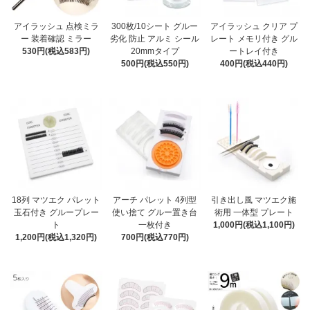
アイラッシュ 点検ミラ
300枚/10シート グルー
アイラッシュ クリア プ
ー 装着確認 ミラー
劣化 防止 アルミ シール
レート メモリ付き グル
530円(税込583円)
20mmタイプ
ートレイ付き
500円(税込550円)
400円(税込440円)
18列 マツエク パレット
アーチ パレット 4列型
引き出し風 マツエク施
玉石付き グループレー
使い捨て グルー置き台
術用 一体型 プレート
ト
一枚付き
1,000円(税込1,100円)
1,200円(税込1,320円)
700円(税込770円)