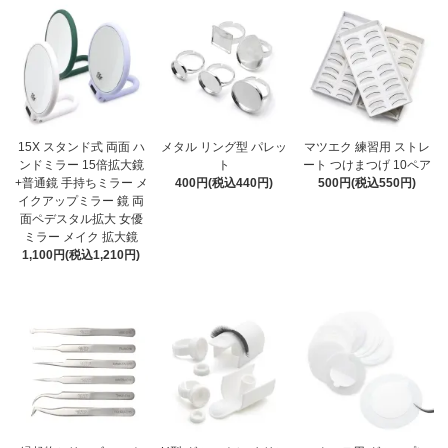
15X スタンド式 両面 ハ
メタル リング型 パレッ
マツエク 練習用 ストレ
ンドミラー 15倍拡大鏡
ト
ート つけまつげ 10ペア
+普通鏡 手持ちミラー メ
400円(税込440円)
500円(税込550円)
イクアップミラー 鏡 両
面ペデスタル拡大 女優
ミラー メイク 拡大鏡
1,100円(税込1,210円)