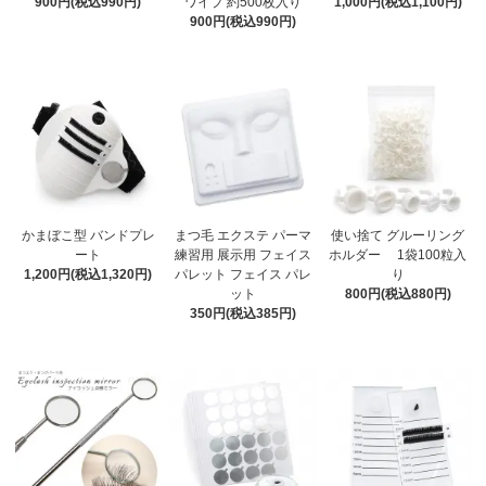
900円(税込990円)
ワイプ 約500枚入り
1,000円(税込1,100円)
900円(税込990円)
かまぼこ型 バンドプレ
まつ毛 エクステ パーマ
使い捨て グルーリング
ート
練習用 展示用 フェイス
ホルダー 1袋100粒入
1,200円(税込1,320円)
パレット フェイス パレ
り
ット
800円(税込880円)
350円(税込385円)