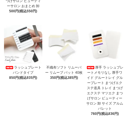
つげサロン ビューティ
ーサロン おまとめ 卸
500円(税込550円)
ラッシュプレート
不織布ソフト リムーバ
厚手 ラッシュプレ
バンドタイプ
ー リムーブ パット 40枚
ートメモリなし 厚手ワ
850円(税込935円)
350円(税込385円)
イド グルートレイ グル
ープレート まつげエク
ステ道具 トレイ まつげ
エクステ マツエク まつ
げサロン ビューティー
サロン 卸 サイズ アルム
パレット
760円(税込836円)