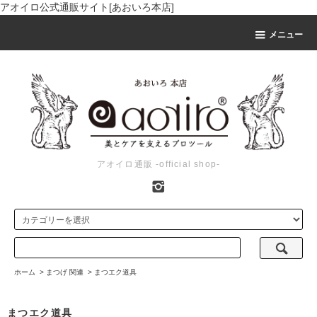
アオイロ公式通販サイト[あおいろ本店]
メニュー
アオイロ通販 -official shop-
ホーム
>
まつげ 関連
>
まつエク道具
まつエク道具