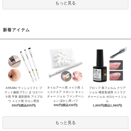
もっと見る
新着アイテム
ネイルアート用 メイク用 ミ
A!RUMU ラッシュリフト フ
プロップ 美フォルム クリア
ニスクエア スポンジ キャッ
ラット施術ブラシ まつげパー
ジェル 構造形成用 ストラク
チャー ジェル ファンデーシ
マ用 平筆 薬剤塗布 アイブロ
チャージェル ゼロヒートジェ
ョン ぼかし用 パフ
ウ メイク用 サロン専売
ル
300円(税込330円)
550円(税込605円)
1,800円(税込1,980円)
もっと見る