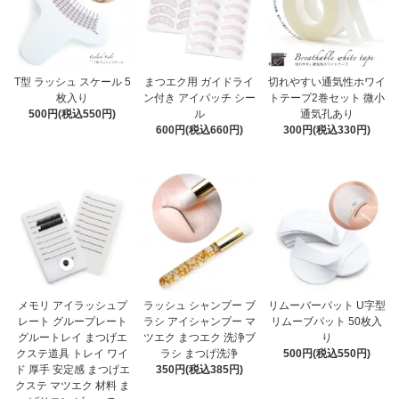
T型 ラッシュ スケール 5
まつエク用 ガイドライ
切れやすい通気性ホワイ
枚入り
ン付き アイパッチ シー
トテープ2巻セット 微小
500円(税込550円)
ル
通気孔あり
600円(税込660円)
300円(税込330円)
メモリ アイラッシュプ
ラッシュ シャンプー ブ
リムーバーパット U字型
レート グループレート
ラシ アイシャンプー マ
リムーブパット 50枚入
グルートレイ まつげエ
ツエク まつエク 洗浄ブ
り
クステ道具 トレイ ワイ
ラシ まつげ洗浄
500円(税込550円)
ド 厚手 安定感 まつげエ
350円(税込385円)
クステ マツエク 材料 ま