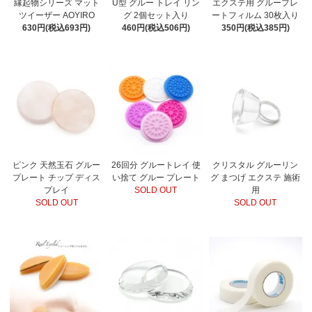
縁起物シリーズ マット
U型 グルー トレイ リン
エクステ用 グループレ
ツイーザー AOYIRO
グ 2個セット入り
ートフィルム 30枚入り
630円(税込693円)
460円(税込506円)
350円(税込385円)
ピンク 天然玉石 グルー
26回分 グルートレイ 使
クリスタル グルーリン
プレート チップ ディス
い捨て グルー プレート
グ まつげ エクステ 施術
プレイ
SOLD OUT
用
SOLD OUT
SOLD OUT