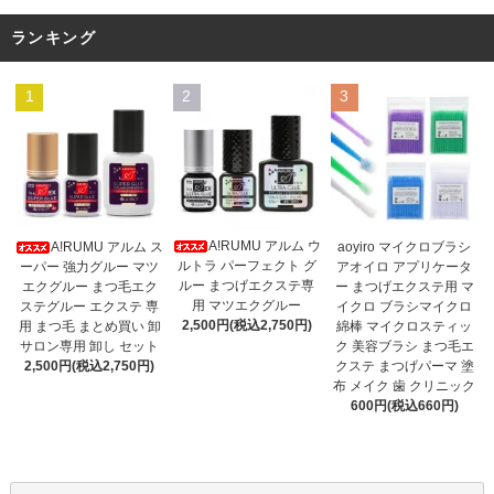
ランキング
1
2
3
A!RUMU アルム ウ
A!RUMU アルム ス
aoyiro マイクロブラシ
ルトラ パーフェクト グ
ーパー 強力グルー マツ
アオイロ アプリケータ
ルー まつげエクステ専
エクグルー まつ毛エク
ー まつげエクステ用 マ
用 マツエクグルー
ステグルー エクステ 専
イクロ ブラシマイクロ
2,500円(税込2,750円)
用 まつ毛 まとめ買い 卸
綿棒 マイクロスティッ
サロン専用 卸し セット
ク 美容ブラシ まつ毛エ
2,500円(税込2,750円)
クステ まつげパーマ 塗
布 メイク 歯 クリニック
600円(税込660円)