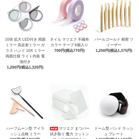
10倍 拡大 LED付き 両面
ネイル マツエク 不織布
パールゴールド 精密 ツ
ミラー 高反射ミラー ガ
カラー テープ 6個入り
イーザー
ラス ハンド 10X ミラー
700円(税込770円)
1,250円(税込1,375円)
両面仕様 ライト内装 電
池付き
1,200円(税込1,320円)
ハーフムーン型 アイラ
マツエク まつパー
ドーム型 バンド ラッシ
ッシュ点検 ミラー
拭き取り 魔力 コットン
ュ プレート