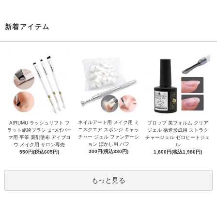
新着アイテム
ネイルアート用 メイク用 ミ
A!RUMU ラッシュリフト フ
プロップ 美フォルム クリア
ニスクエア スポンジ キャッ
ラット施術ブラシ まつげパー
ジェル 構造形成用 ストラク
チャー ジェル ファンデーシ
マ用 平筆 薬剤塗布 アイブロ
チャージェル ゼロヒートジェ
ョン ぼかし用 パフ
ウ メイク用 サロン専売
ル
300円(税込330円)
550円(税込605円)
1,800円(税込1,980円)
もっと見る