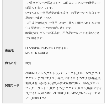
- ご注文グルーが届きましたら3日以内にグルーの状態のご
確認 をお願いします。
いつもよりご使用感覚が違う場合、お手数ですが当店まで
早急にご連絡下さい。
- 3日以上連絡なしで使用し続け、後から弊社へ何らかの責
任を要求することはお断り致します。
略儀ながらグルーの不具合、不良品についてのお願いとさ
せて頂きます。
PLANNING IN JAPAN (アオイロ)
生産地
MADE IN KOREA
商品区分
雑貨
A!RUMU,アルム,ウルトラ,パーフェクト,グルー,5ml,まつげ
エクステ,まつげエクステ専用,アオイロ,まつエク,接着剤,低
刺激,速乾,長持ち,安定性,温度や湿度に強い,上級者,プロ,パー
関連ワード
フェクト,ウルトラ,強力,まつげ,エクステ,サロン,施術,アオイ
ロ,アイルム,A!RUMU,AOYIRO,EX,PMMA,MMA,ハイドロキ
ノン,100%,Free