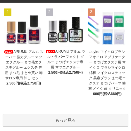
1
2
3
A!RUMU アルム ウ
A!RUMU アルム ス
aoyiro マイクロブラシ
ルトラ パーフェクト グ
ーパー 強力グルー マツ
アオイロ アプリケータ
ルー まつげエクステ専
エクグルー まつ毛エク
ー まつげエクステ用 マ
用 マツエクグルー
ステグルー エクステ 専
イクロ ブラシマイクロ
2,500円(税込2,750円)
用 まつ毛 まとめ買い 卸
綿棒 マイクロスティッ
サロン専用 卸し セット
ク 美容ブラシ まつ毛エ
2,500円(税込2,750円)
クステ まつげパーマ 塗
布 メイク 歯 クリニック
600円(税込660円)
もっと見る