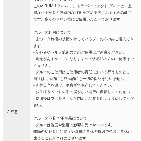
このA!RUMU アルム ウルトラ パーフェクト グルーは、上
質な仕上がりと効率的な施術を求める方におすすめの商品
です。多くのサロン様にご使用いただいております。
グルーの利用について
- まつエク施術の技術を持っているプロの方のみご購入でき
ます。
- 初心者やセルフ施術の方のご使用はご遠慮ください。
- 刺激があるタイプになりますので敏感肌の方のご使用はで
きません。
- グルーのご使用はご使用者の責任において行うものとし、
当社は明示的にも黙示的にも一切の保証を行いません。
- 直射日光を避け、冷暗所で保存してください。
- お子様やペットの手の届かない場所に保管してください。
- 使用後はフタをきちんと閉め、品質を保つようにしてくだ
さい。
ご注意
グルーの不具合/不良品について
- グルーは温度や湿度の影響を受けやすいです。
季節の変わり目に温度や湿度の変化の原因で色等に変化が
生じることがまれにございます。